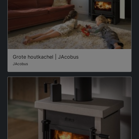
Grote houtkachel | JAcobus
JAcobus