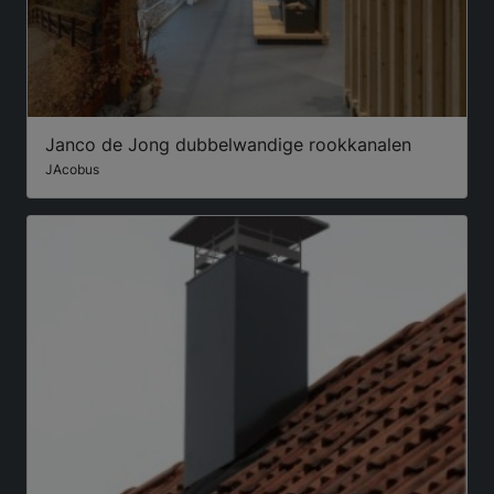
Janco de Jong dubbelwandige rookkanalen
JAcobus