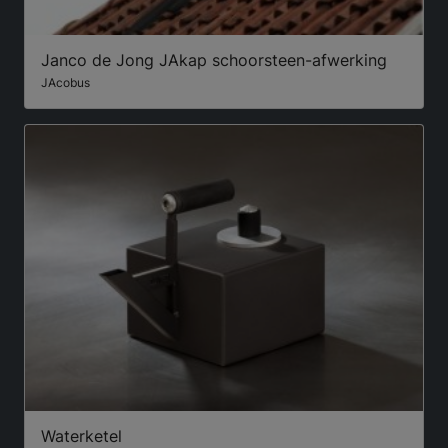
Janco de Jong JAkap schoorsteen-afwerking
JAcobus
Waterketel