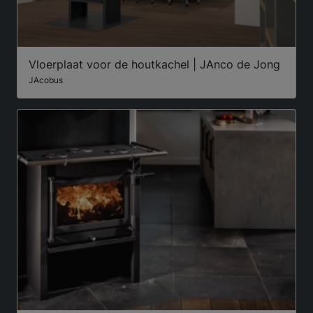
Vloerplaat voor de houtkachel | JAnco de Jong
JAcobus