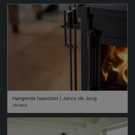
Hangende haardstel | Janco de Jong
JAcobus