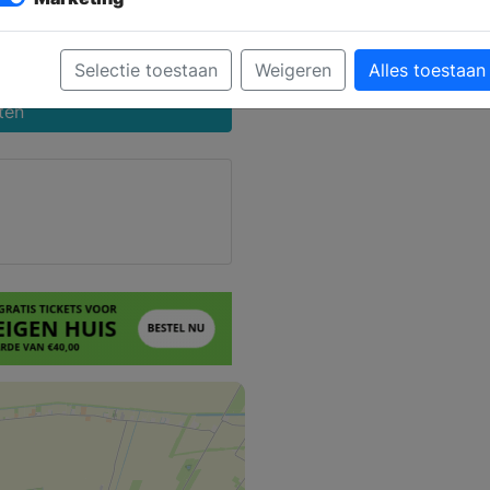
 Maps
ze
Selectie toestaan
Weigeren
Alles toestaan
ten