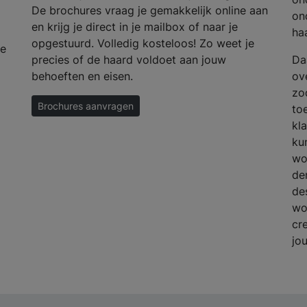
De brochures vraag je gemakkelijk online aan
on
en krijg je direct in je mailbox of naar je
ha
opgestuurd. Volledig kosteloos! Zo weet je
ke
precies of de haard voldoet aan jouw
Da
behoeften en eisen.
ov
zo
Brochures aanvragen
to
kl
ku
wo
de
de
wo
cre
jo