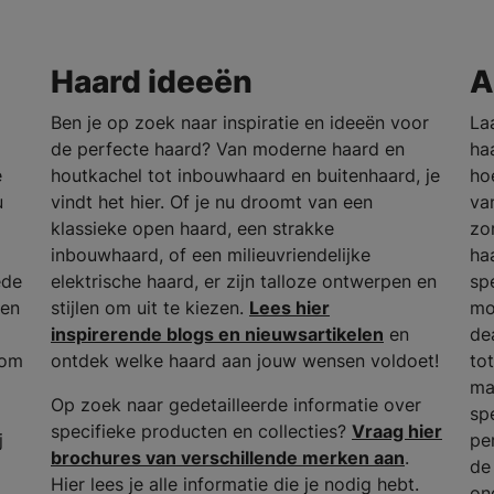
Haard ideeën
A
Ben je op zoek naar inspiratie en ideeën voor
La
de perfecte haard? Van moderne haard en
ha
e
houtkachel tot inbouwhaard en buitenhaard, je
ho
u
vindt het hier. Of je nu droomt van een
va
klassieke open haard, een strakke
zo
inbouwhaard, of een milieuvriendelijke
ha
ede
elektrische haard, er zijn talloze ontwerpen en
sp
den
stijlen om uit te kiezen.
Lees hier
mo
inspirerende blogs en nieuwsartikelen
en
dea
 om
ontdek welke haard aan jouw wensen voldoet!
to
ma
Op zoek naar gedetailleerde informatie over
sp
specifieke producten en collecties?
Vraag hier
j
per
brochures van verschillende merken aan
.
de
Hier lees je alle informatie die je nodig hebt.
on