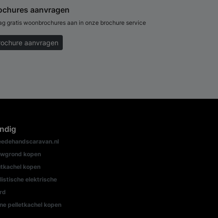
ochures aanvragen
ag gratis woonbrochures aan in onze brochure service
rochure aanvragen
ndig
edehandscaravan.nl
wgrond kopen
tkachel kopen
listische elektrische
rd
ine pelletkachel kopen