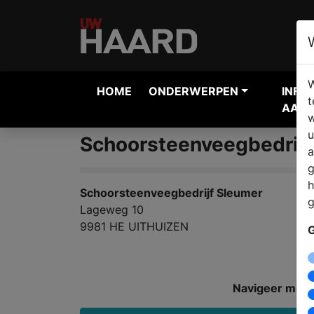
W
HOME
ONDERWERPEN
INFO
t
AANV
w
u
Schoorsteenveegbedrijf
a
g
h
Schoorsteenveegbedrijf Sleumer
g
Lageweg 10
9981 HE UITHUIZEN
G
Navigeer met: