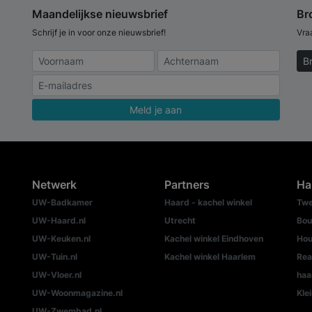
Maandelijkse nieuwsbrief
Br
Schrijf je in voor onze nieuwsbrief!
Vra
B
Meld je aan
Netwerk
Partners
Ha
UW-Badkamer
Haard - kachel winkel
Twe
UW-Haard.nl
Utrecht
Bou
UW-Keuken.nl
Kachel winkel Eindhoven
Hou
UW-Tuin.nl
Kachel winkel Haarlem
Rea
UW-Vloer.nl
haa
UW-Woonmagazine.nl
Kle
UW-Zwembad.nl