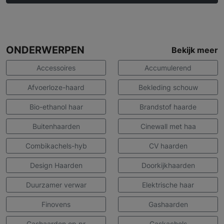
ONDERWERPEN
Bekijk meer
Accessoires
Accumulerend
Afvoerloze-haard
Bekleding schouw
Bio-ethanol haar
Brandstof haarde
Buitenhaarden
Cinewall met haa
Combikachels-hyb
CV haarden
Design Haarden
Doorkijkhaarden
Duurzamer verwar
Elektrische haar
Finovens
Gashaarden
Gashaarden op pr
Gaskachels