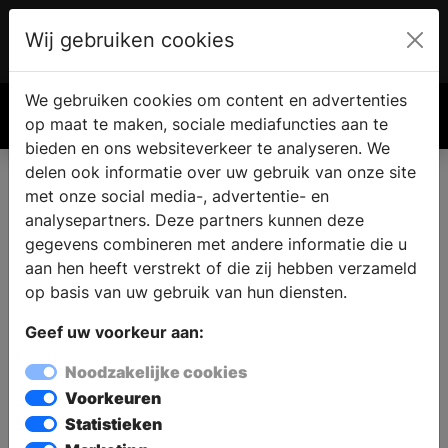
Wij gebruiken cookies
Account
€ 0.00
We gebruiken cookies om content en advertenties
Zoek
op maat te maken, sociale mediafuncties aan te
bieden en ons websiteverkeer te analyseren. We
POTGIETER - Heino
delen ook informatie over uw gebruik van onze site
met onze social media-, advertentie- en
analysepartners. Deze partners kunnen deze
gegevens combineren met andere informatie die u
aan hen heeft verstrekt of die zij hebben verzameld
POTGIETER - Heino
op basis van uw gebruik van hun diensten.
L. J. Costerstraat 2
Geef uw voorkeur aan:
8141 GN HEINO
Noodzakelijke cookies
Voorkeuren
Statistieken
Navigeer met: