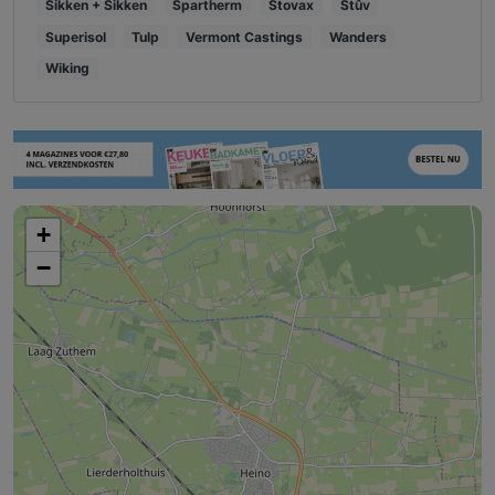
Sikken + Sikken
Spartherm
Stovax
Stûv
Superisol
Tulp
Vermont Castings
Wanders
Wiking
+
−