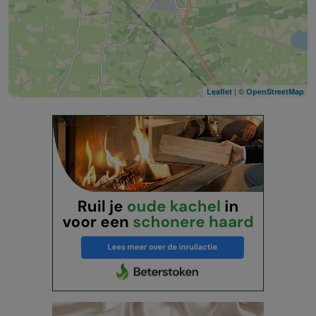
| ©
Leaflet
OpenStreetMap