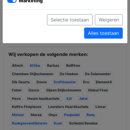
Marketing
Navigeer met Google Maps
Selectie toestaan
Weigeren
Navigeer met Waze
Alles toestaan
Navigeer met Kaarten
Wij verkopen de volgende merken:
Altech
Attika
Barbas
Bellfires
Cheminee Stijlschouwen
De Hoeken
De Salamander
Dik Geurts
Dovre
Draftbooster
Dru
Element4
Faber
Gazco
Gijsen Stijlschouwen
Global Fires
Have
Hwam houtkachels
ILD
Jøtul
Kalfire Fireplaces
Leenders Haardkachels
Lincar
Meteor
Morsø
Onyx
Poujoulat
Reny
Rookgasventilatoren
Scan
Schiedel Benelux