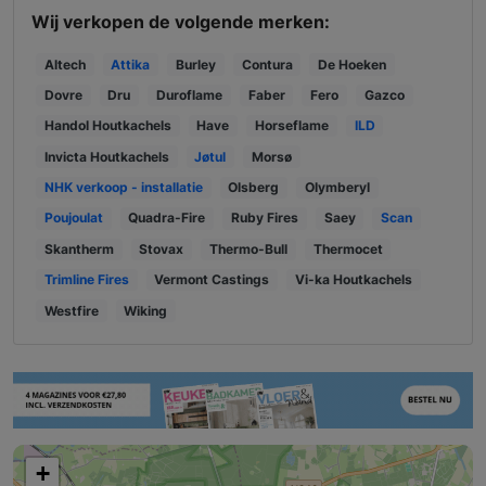
Wij verkopen de volgende merken:
Altech
Attika
Burley
Contura
De Hoeken
Dovre
Dru
Duroflame
Faber
Fero
Gazco
Handol Houtkachels
Have
Horseflame
ILD
Invicta Houtkachels
Jøtul
Morsø
NHK verkoop - installatie
Olsberg
Olymberyl
Poujoulat
Quadra-Fire
Ruby Fires
Saey
Scan
Skantherm
Stovax
Thermo-Bull
Thermocet
Trimline Fires
Vermont Castings
Vi-ka Houtkachels
Westfire
Wiking
+