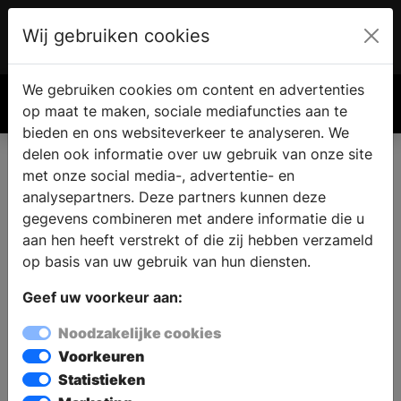
Wij gebruiken cookies
Account
€ 0.00
We gebruiken cookies om content en advertenties
Zoek
op maat te maken, sociale mediafuncties aan te
bieden en ons websiteverkeer te analyseren. We
Het Kacheltje
delen ook informatie over uw gebruik van onze site
met onze social media-, advertentie- en
analysepartners. Deze partners kunnen deze
gegevens combineren met andere informatie die u
aan hen heeft verstrekt of die zij hebben verzameld
Het Kacheltje
op basis van uw gebruik van hun diensten.
Kerkhoflaan 11
Geef uw voorkeur aan:
7251 JW VORDEN
Noodzakelijke cookies
Voorkeuren
Statistieken
Navigeer met: