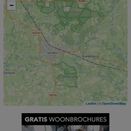
−
| ©
Leaflet
OpenStreetMap