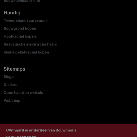
Bouwkavelsonline.nl
Handig
Tweedehandscaravan.nl
Bouwgrond kopen
Houtkachel kopen
Realistische elektrische haard
Kleine pelletkachel kopen
Sitemaps
Blogs
Dealers
Open haarden winkels
Webshop
UW haard is onderdeel van
Bouwmedia