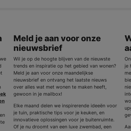
n
Meld je aan voor onze
W
nieuwsbrief
a
uwe
Wil je op de hoogte blijven van de nieuwste
On
d
trends en inspiratie op het gebied van wonen?
je
et
Meld je aan voor onze maandelijkse
me
nieuwsbrief en ontvang het laatste nieuws
bi
n
over alles wat met wonen te maken heeft,
ni
dek
gewoon in je mailbox!
in
en
wo
Elke maand delen we inspirerende ideeën voor
up
je tuin, praktische tips voor je keuken, en
 en
ge
innovatieve oplossingen voor je buitenruimte.
ste
Of je nu droomt van een luxe zwembad, een
Aa