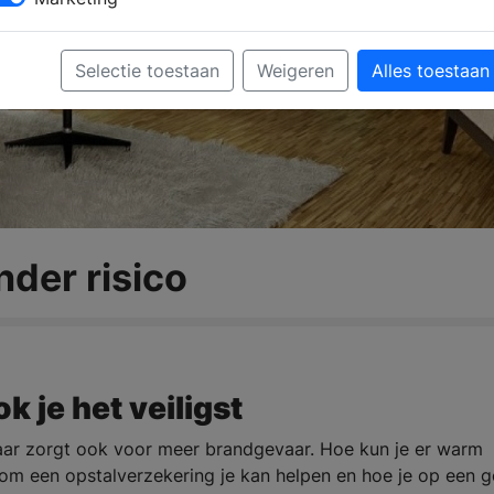
Selectie toestaan
Weigeren
Alles toestaan
nder risico
 je het veiligst
maar zorgt ook voor meer brandgevaar. Hoe kun je er warm
aarom een opstalverzekering je kan helpen en hoe je op een 