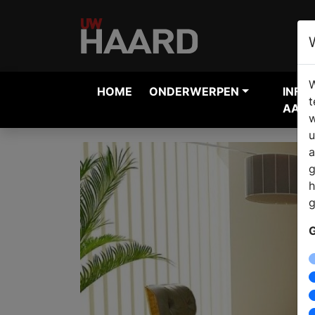
W
HOME
ONDERWERPEN
INFO
t
AANV
w
u
a
g
h
g
G