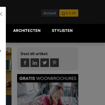
Account
€ 0.00
P
ARCHITECTEN
STYLISTEN
e
Deel dit artikel: