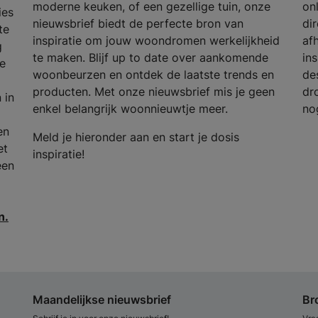
moderne keuken, of een gezellige tuin, onze
on
ies
nieuwsbrief biedt de perfecte bron van
dir
te
inspiratie om jouw woondromen werkelijkheid
af
g
te maken. Blijf up to date over aankomende
in
e
woonbeurzen en ontdek de laatste trends en
de
producten. Met onze nieuwsbrief mis je geen
dr
 in
enkel belangrijk woonnieuwtje meer.
no
en
Meld je hieronder aan en start je dosis
et
inspiratie!
een
n.
Maandelijkse nieuwsbrief
Br