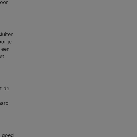
voor
sluiten
or je
 een
et
t de
aard
r goed