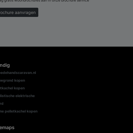
ag gratis woonbrochures aan in onze brochure service
rochure aanvragen
ndig
edehandscaravan.nl
wgrond kopen
tkachel kopen
listische elektrische
rd
ine pelletkachel kopen
temaps