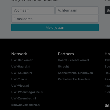
Schrijf je in voor onze nieuwsbrief!
Vra
B
Meld je aan
Netwerk
Partners
Ha
UW-Badkamer
Haard - kachel winkel
Twe
UW-Haard.nl
Utrecht
Bou
UW-Keuken.nl
Kachel winkel Eindhoven
Hou
UW-Tuin.nl
Kachel winkel Haarlem
Rea
UW-Vloer.nl
haa
UW-Woonmagazine.nl
Kle
UW-Zwembad.nl
Bouwkavelsonline.nl
Si