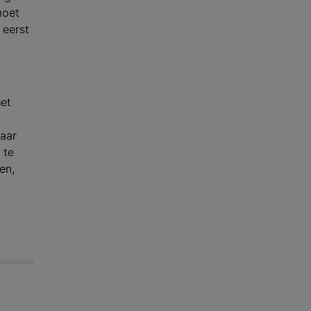
moet
 eerst
het
maar
 te
en,