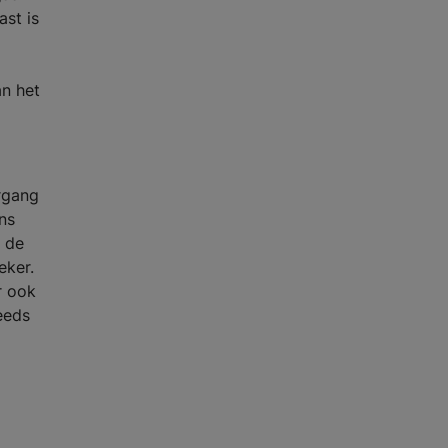
st is
an het
ergang
ns
 de
eker.
r ook
eeds