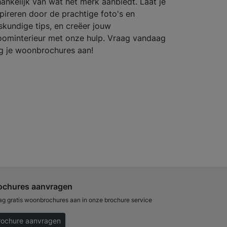
hankelijk van wat het merk aanbiedt. Laat je
spireren door de prachtige foto's en
skundige tips, en creëer jouw
oominterieur met onze hulp. Vraag vandaag
g je woonbrochures aan!
ochures aanvragen
ag gratis woonbrochures aan in onze brochure service
rochure aanvragen