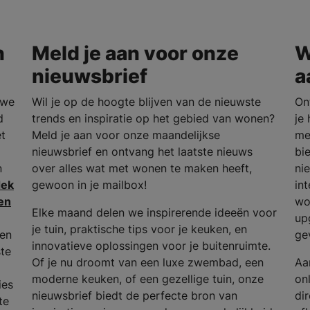
n
Meld je aan voor onze
W
nieuwsbrief
a
uwe
Wil je op de hoogte blijven van de nieuwste
On
d
trends en inspiratie op het gebied van wonen?
je
et
Meld je aan voor onze maandelijkse
me
nieuwsbrief en ontvang het laatste nieuws
bi
n
over alles wat met wonen te maken heeft,
ni
dek
gewoon in je mailbox!
in
en
wo
Elke maand delen we inspirerende ideeën voor
up
je tuin, praktische tips voor je keuken, en
 en
ge
innovatieve oplossingen voor je buitenruimte.
ste
Of je nu droomt van een luxe zwembad, een
Aa
moderne keuken, of een gezellige tuin, onze
on
ies
nieuwsbrief biedt de perfecte bron van
dir
te