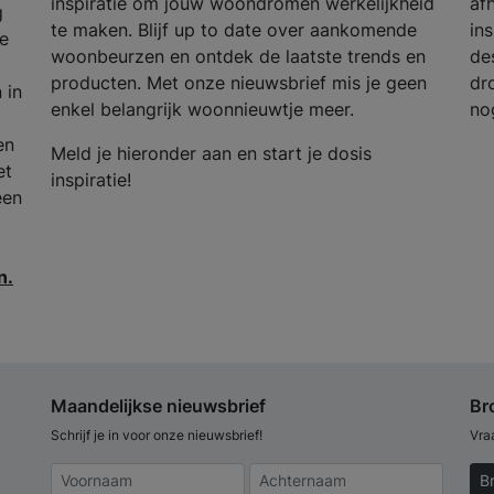
inspiratie om jouw woondromen werkelijkheid
af
g
te maken. Blijf up to date over aankomende
in
e
woonbeurzen en ontdek de laatste trends en
de
producten. Met onze nieuwsbrief mis je geen
dr
 in
enkel belangrijk woonnieuwtje meer.
no
en
Meld je hieronder aan en start je dosis
et
inspiratie!
een
n.
Maandelijkse nieuwsbrief
Br
Schrijf je in voor onze nieuwsbrief!
Vra
B