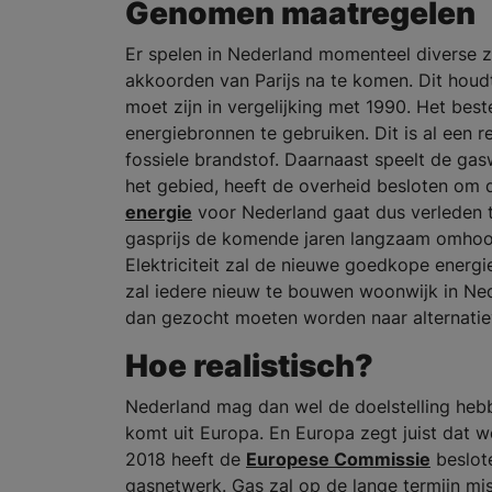
Genomen maatregelen
Er spelen in Nederland momenteel diverse za
akkoorden van Parijs na te komen. Dit houd
moet zijn in vergelijking met 1990. Het best
energiebronnen te gebruiken. Dit is al een 
fossiele brandstof. Daarnaast speelt de gas
het gebied, heeft de overheid besloten om d
energie
voor Nederland gaat dus verleden t
gasprijs de komende jaren langzaam omhoog g
Elektriciteit zal de nieuwe goedkope energi
zal iedere nieuw te bouwen woonwijk in Ne
dan gezocht moeten worden naar alternati
Hoe realistisch?
Nederland mag dan wel de doelstelling heb
komt uit Europa. En Europa zegt juist dat w
2018 heeft de
Europese Commissie
beslote
gasnetwerk. Gas zal op de lange termijn mi