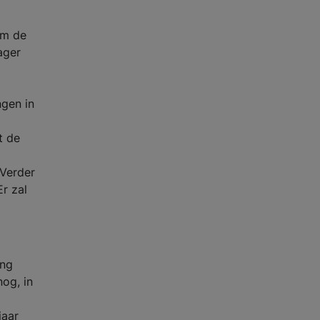
om de
ager
ngen in
t de
 Verder
r zal
ing
og, in
jaar