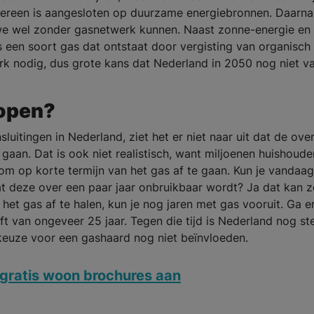
dereen is aangesloten op duurzame energiebronnen. Daarnaa
we wel zonder gasnetwerk kunnen. Naast zonne-energie en
s een soort gas dat ontstaat door vergisting van organisch
rk nodig, dus grote kans dat Nederland in 2050 nog niet v
kopen?
uitingen in Nederland, ziet het er niet naar uit dat de ov
gaan. Dat is ook niet realistisch, want miljoenen huishoude
 op korte termijn van het gas af te gaan. Kun je vandaag
 deze over een paar jaar onbruikbaar wordt? Ja dat kan z
 het gas af te halen, kun je nog jaren met gas vooruit. Ga e
t van ongeveer 25 jaar. Tegen die tijd is Nederland nog st
e keuze voor een gashaard nog niet beïnvloeden.
gratis woon brochures aan