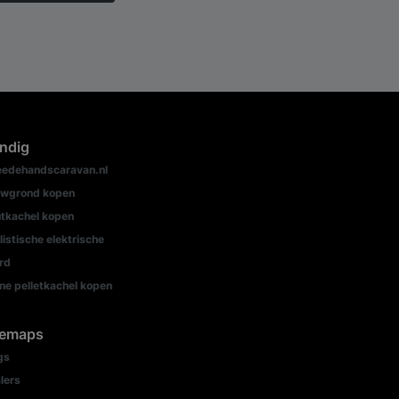
ndig
edehandscaravan.nl
wgrond kopen
tkachel kopen
listische elektrische
rd
ine pelletkachel kopen
temaps
gs
lers