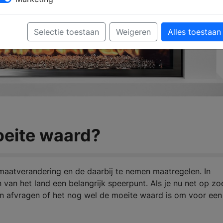
Selectie toestaan
Weigeren
Alles toestaan
eite waard?
limaatverandering en de daarbij te nemen maatregelen. In
van het land een belangrijk speerpunt. Als je nu net op zo
en afvragen of het nog wel de moeite waard is om voor een