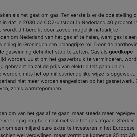
ken als het gaat om gas. Ten eerste is er de doelstelling 
t in dat in 2030 de CO2-uitstoot in Nederland 40 procent l
e wordt dit bereikt door zoveel mogelijk natuurlijke
reden om Nederland van het gas af te halen, want gas is een
winning in Groningen een belangrijke rol. Door de aardbevi
e gaswinning definitief stop te zetten. Gas als
goedkope
ijd worden. Juist om het gasverbruik te verminderen, word
ebracht en zal de prijs van elektriciteit gaan dalen.
e worden, mits het op milieuvriendelijke wijze is opgewekt.
derland niet meer worden aangesloten op het gasnetwerk. E
even, zoals warmtepompen.
ben om van het gas af te gaan, maar steeds meer regelgev
e voorlopig nog helemaal niet van het gas afgaan. Sterker n
n om een miljard euro extra te investeren in het Europese
sschien wel verdwijnen, maar vormt de komende 25 tot 30 