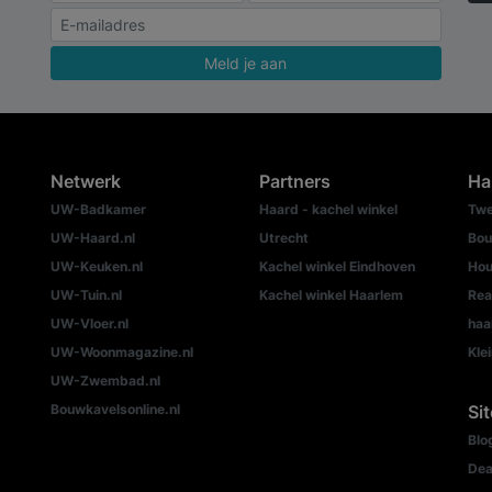
Meld je aan
Netwerk
Partners
Ha
UW-Badkamer
Haard - kachel winkel
Twe
UW-Haard.nl
Utrecht
Bou
UW-Keuken.nl
Kachel winkel Eindhoven
Hou
UW-Tuin.nl
Kachel winkel Haarlem
Rea
UW-Vloer.nl
haa
UW-Woonmagazine.nl
Kle
UW-Zwembad.nl
Bouwkavelsonline.nl
Si
Blo
Dea