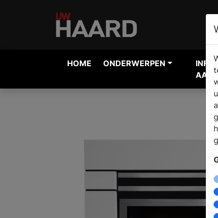
W
HOME
ONDERWERPEN
INFO
t
AANV
w
u
a
g
h
g
G