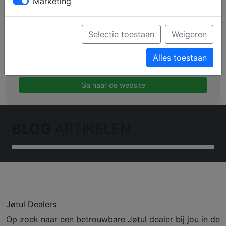
Marketing
Profiel
Producten
Selectie toestaan
Weigeren
Verkooppunten
Alles toestaan
Brochure aanvragen
Ga naar de website
BLOG
ARTIKELEN
Jøtul Dealers
Op zoek naar een betrouwbare Jøtul dealer bij jou in de