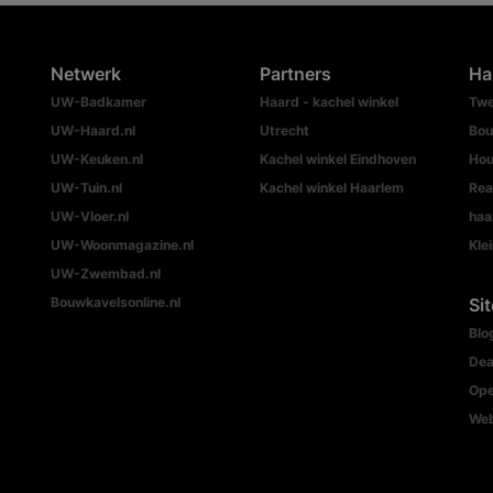
Netwerk
Partners
Ha
UW-Badkamer
Haard - kachel winkel
Twe
UW-Haard.nl
Utrecht
Bou
UW-Keuken.nl
Kachel winkel Eindhoven
Hou
UW-Tuin.nl
Kachel winkel Haarlem
Rea
UW-Vloer.nl
haa
UW-Woonmagazine.nl
Kle
UW-Zwembad.nl
Bouwkavelsonline.nl
Si
Blo
Dea
Ope
We