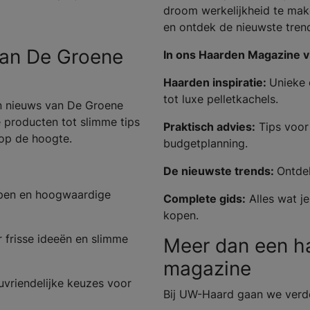
droom werkelijkheid te make
en ontdek de nieuwste tren
van De Groene
In ons Haarden Magazine vi
Haarden inspiratie:
Unieke 
tot luxe pelletkachels.
en nieuws van De Groene
e producten tot slimme tips
Praktisch advies:
Tips voor 
 op de hoogte.
budgetplanning.
De nieuwste trends:
Ontdek
rpen en hoogwaardige
Complete gids:
Alles wat j
kopen.
 frisse ideeën en slimme
Meer dan een ha
magazine
uvriendelijke keuzes voor
Bij UW-Haard gaan we verder