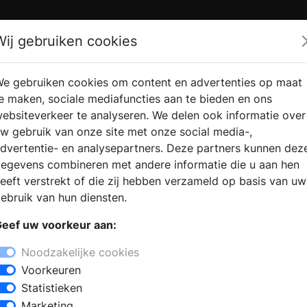
Zoek
Wij gebruiken cookies
e gebruiken cookies om content en advertenties op maat
RMATIE
VERKOOPLOCATIE
WEBSHO
e maken, sociale mediafuncties aan te bieden en ons
RAGEN
VINDEN
ebsiteverkeer te analyseren. We delen ook informatie over
w gebruik van onze site met onze social media-,
dvertentie- en analysepartners. Deze partners kunnen dez
egevens combineren met andere informatie die u aan hen
eeft verstrekt of die zij hebben verzameld op basis van uw
ebruik van hun diensten.
eef uw voorkeur aan:
Noodzakelijke cookies
Voorkeuren
er
Statistieken
twoord houtstoken
Marketing