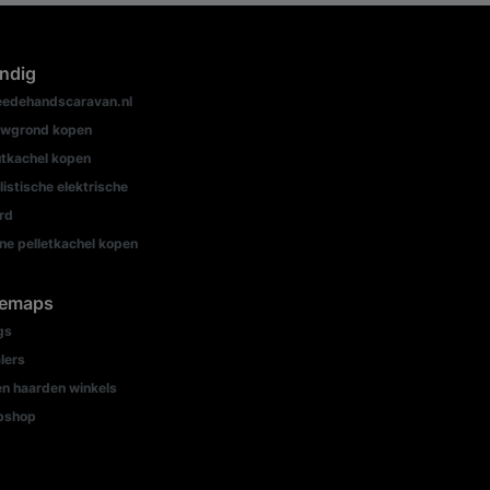
ndig
edehandscaravan.nl
wgrond kopen
tkachel kopen
listische elektrische
rd
ine pelletkachel kopen
temaps
gs
lers
n haarden winkels
bshop