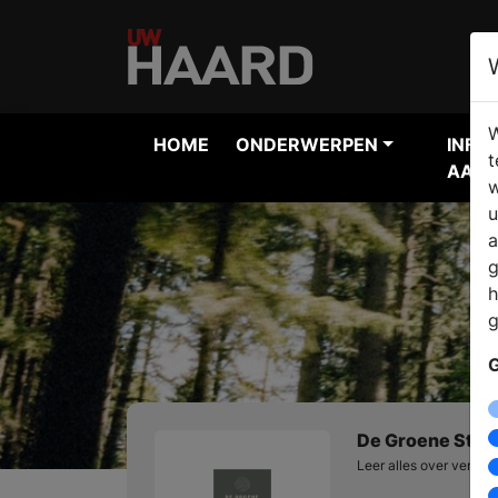
W
HOME
ONDERWERPEN
INFO
t
AANV
w
u
a
g
h
g
G
De Groene Stok
Leer alles over veran