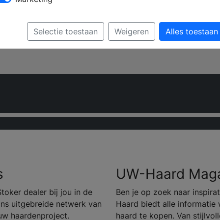
Selectie toestaan
Weigeren
Alles toestaan
s
UW-Haard Maga
ker dealer bij jou in de
Ben je op zoek naar inspir
ons uitgebreide netwerk van
Haard biedt alle informatie
ouw haardenproject.
haard te kopen. Van stijlvol