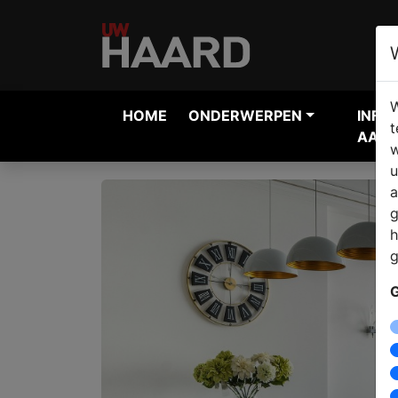
W
HOME
ONDERWERPEN
INFO
t
AANV
w
u
a
g
h
g
G