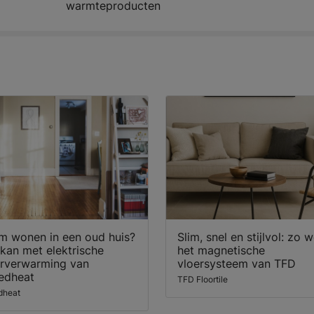
warmteproducten
m wonen in een oud huis?
Slim, snel en stijlvol: zo 
kan met elektrische
het magnetische
erverwarming van
vloersysteem van TFD
edheat
TFD Floortile
dheat