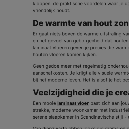
kloppen, de praktische voordelen waar je da
vriendelijk houdt.
De warmte van hout zon
Er gaat niets boven de warme uitstraling van 
en het gevoel van geborgenheid dat houten v
laminaat vloeren geven je precies die warme
houten vloeren komen kijken.
Geen gedoe meer met regelmatig onderhoud
aanschafkosten. Je krijgt alle visuele warm
bij het moderne leven. Het is alsof je het be
Veelzijdigheid die je crea
Een mooie
laminaat vloer
past zich aan jouw
strakke, moderne woonkamer met industriële 
serene slaapkamer in Scandinavische stijl - 
Van diepzwarte ebben looks die drama en eleg