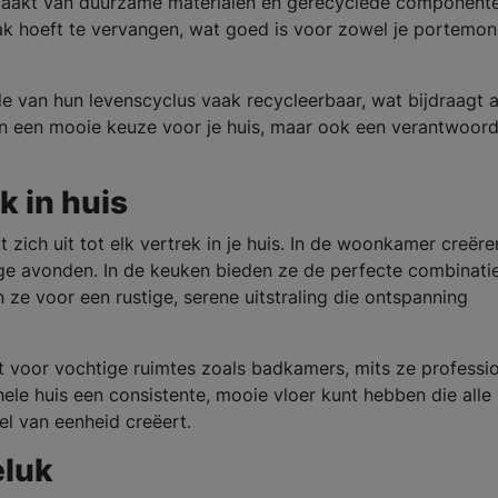
emaakt van duurzame materialen en gerecyclede component
ak hoeft te vervangen, wat goed is voor zowel je portemo
de van hun levenscyclus vaak recycleerbaar, wat bijdraagt 
en een mooie keuze voor je huis, maar ook een verantwoord
k in huis
t zich uit tot elk vertrek in je huis. In de woonkamer creëre
ge avonden. In de keuken bieden ze de perfecte combinati
en ze voor een rustige, serene uitstraling die ontspanning
t voor vochtige ruimtes zoals badkamers, mits ze professi
hele huis een consistente, mooie vloer kunt hebben die alle
el van eenheid creëert.
eluk