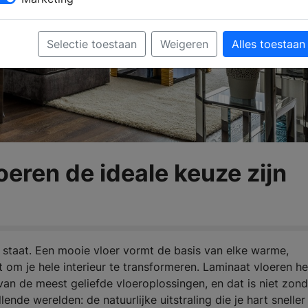
Selectie toestaan
Weigeren
Alles toestaan
eren de ideale keuze zijn
 staat. Een mooie vloer vormt de basis van elke warme,
 om je hele interieur te transformeren. Laminaat vloeren h
van de meest geliefde vloeroplossingen, en dat is niet zond
ende werelden: de natuurlijke uitstraling die je hart sneller