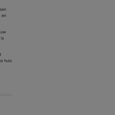
heen
s en
ouw
 is
t
je huis