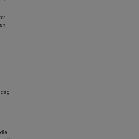
tra
en,
r
t
jdag
die