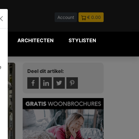
Account
€ 0.00
P
ARCHITECTEN
STYLISTEN
e
Deel dit artikel: