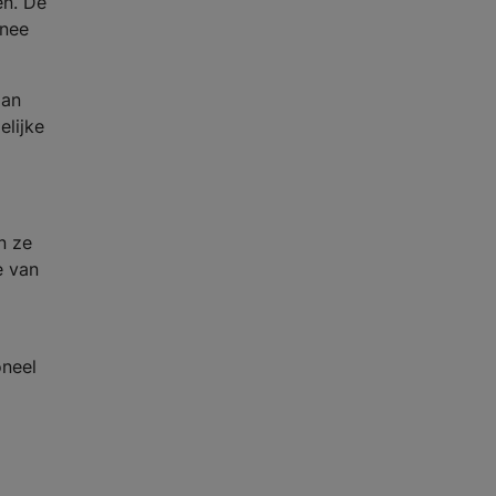
en. De
nnee
aan
elijke
n ze
e van
oneel