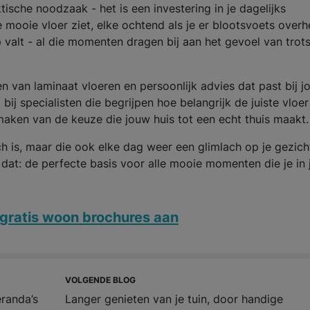
ische noodzaak - het is een investering in je dagelijks
e mooie vloer ziet, elke ochtend als je er blootsvoets over
p valt - al die momenten dragen bij aan het gevoel van trot
 van laminaat vloeren en persoonlijk advies dat past bij j
bij specialisten die begrijpen hoe belangrijk de juiste vloer
t maken van de keuze die jouw huis tot een echt thuis maakt.
sch is, maar die ook elke dag weer een glimlach op je gezich
s dat: de perfecte basis voor alle mooie momenten die je in 
gratis woon brochures aan
VOLGENDE BLOG
eranda’s
Langer genieten van je tuin, door handige