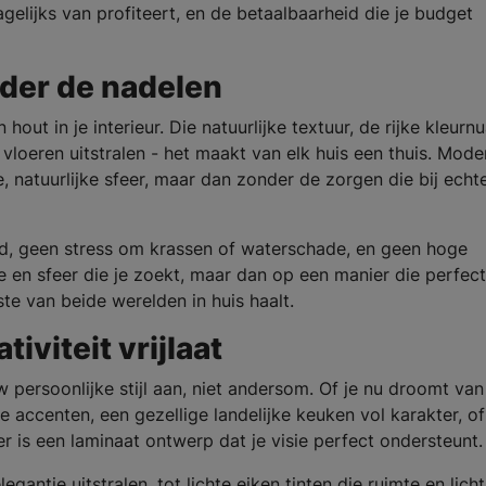
gelijks van profiteert, en de betaalbaarheid die je budget
der de nadelen
hout in je interieur. Die natuurlijke textuur, de rijke kleurn
loeren uitstralen - het maakt van elk huis een thuis. Mode
, natuurlijke sfeer, maar dan zonder de zorgen die bij echt
, geen stress om krassen of waterschade, en geen hoge
te en sfeer die je zoekt, maar dan op een manier die perfec
ste van beide werelden in huis haalt.
tiviteit vrijlaat
 persoonlijke stijl aan, niet andersom. Of je nu droomt van
accenten, een gezellige landelijke keuken vol karakter, o
er is een laminaat ontwerp dat je visie perfect ondersteunt.
antie uitstralen, tot lichte eiken tinten die ruimte en licht