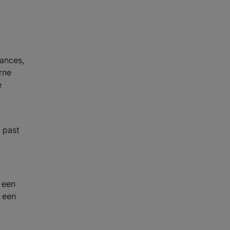
uances,
rne
e
t past
 een
f een